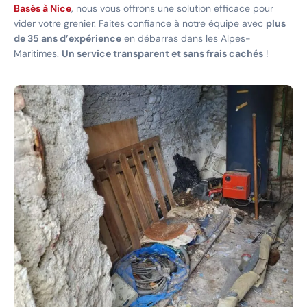
Basés à Nice
, nous vous offrons une solution efficace pour
vider votre grenier. Faites confiance à notre équipe avec
plus
de 35 ans d’expérience
en débarras dans les Alpes-
Maritimes.
Un service transparent et sans frais cachés
!